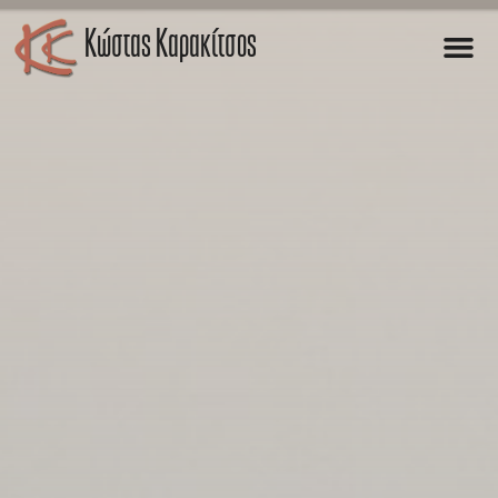
Kώστας Καρακίτσος