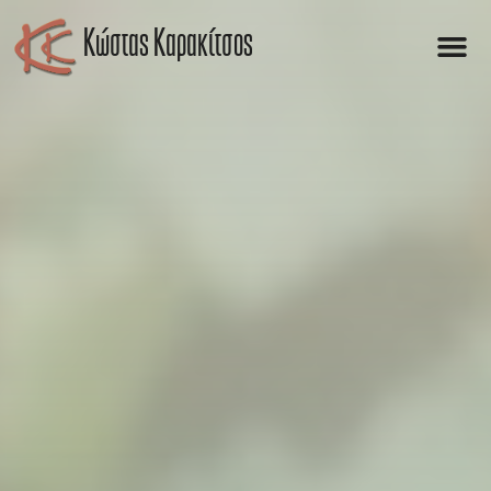
Kώστας Καρακίτσος