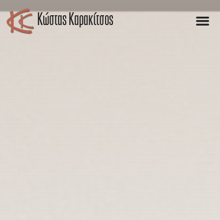
Kώστας Καρακίτσος