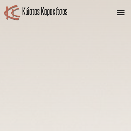
Kώστας Καρακίτσος