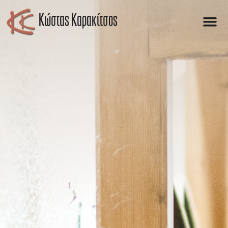
Kώστας Καρακίτσος